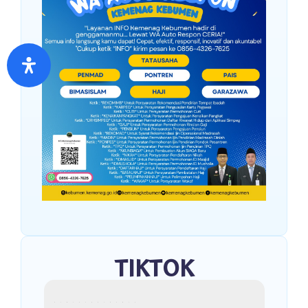
TIKTOK
kemenagkebumen