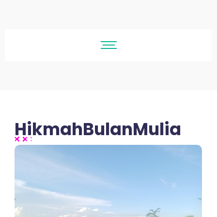
HikmahBulanMulia
No Comments