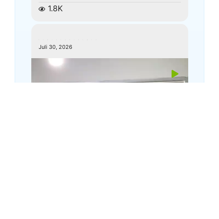
1.8K
kemenagkebumen
Juli 30, 2026