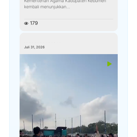
Kementerian Agama Kabupaten Kebumen
kembali menunjukkan...
179
kemenagkebumen
Juli 31, 2026