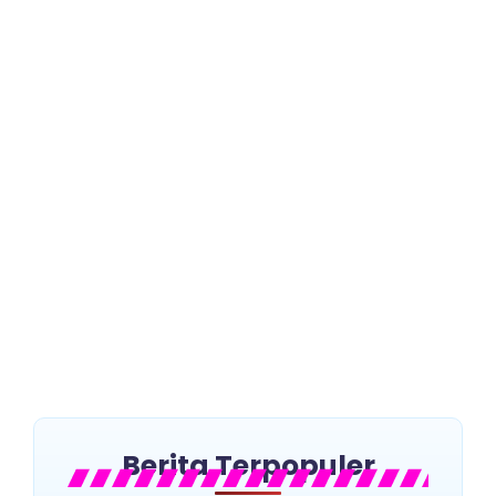
Seleksi Pimpinan BAZNAS
Kebumen 2026–2031
Mengerucut, 10 Nama Lolos
Wawancara
~
Februari 12, 2026
By
Faozan
Kebumen – Humas – Proses seleksi Calon Pimpinan
Badan Amil Zakat Nasional (BAZNAS) Kabupaten
Kebumen periode 2026–2031 memasuki tahap krusial.
Hasil seleksi...
Read More
Berita Terpopuler