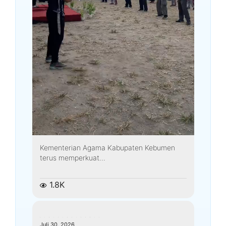
Kementerian Agama Kabupaten Kebumen
terus memperkuat...
1.8K
kemenagkebumen
Juli 30, 2026