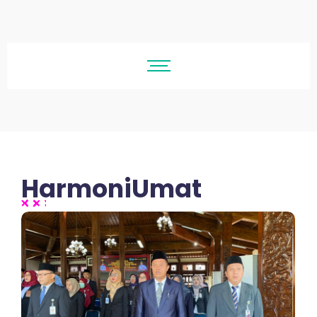
HarmoniUmat
No Comments