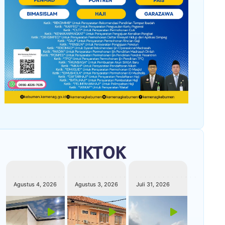
TIKTOK
kemenagkebumen
kemenagkebumen
kemenagkebumen
Agustus 4, 2026
Agustus 3, 2026
Juli 31, 2026