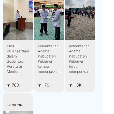
Melalui
Kementerian
Kementerian
keikutsertaan
Agama
Agama
dalam
Kabupaten
Kabupaten
Sosialisasi
Kebumen
Kebumen
Peraturan
kembali
terus
Menteri...
menunjukkan...
memperkuat...
780
179
1.8K
kemenagkebumen
Juli 30, 2026