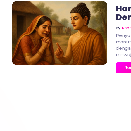
Har
De
By
Khaf
No Comments
Penyu
manusi
dengan
mewuju
Re