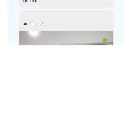
1.8K
kemenagkebumen
Juli 30, 2026