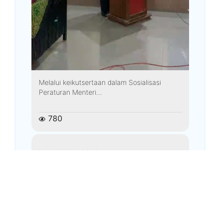
Melalui keikutsertaan dalam Sosialisasi
Peraturan Menteri...
780
kemenagkebumen
Agustus 3, 2026