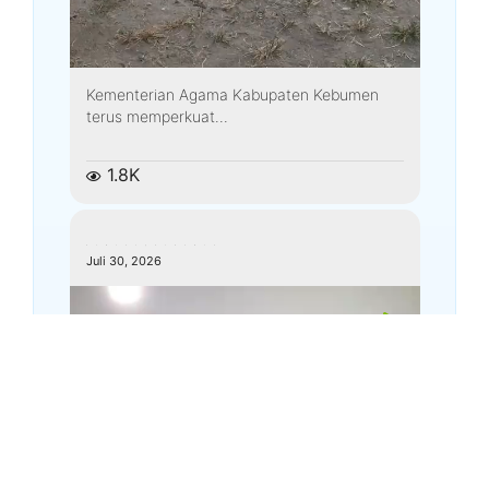
Kementerian Agama Kabupaten Kebumen
terus memperkuat...
1.8K
kemenagkebumen
Juli 30, 2026