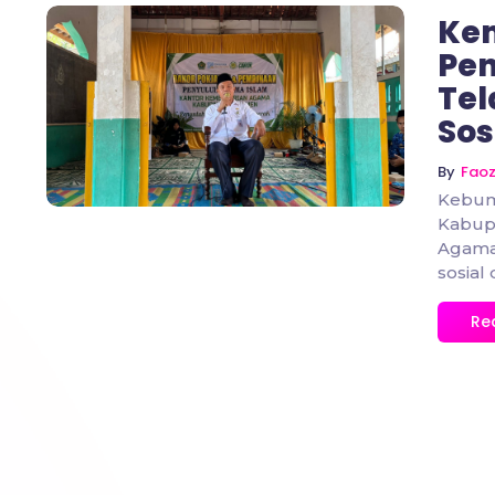
Ke
Pe
Tel
No Comments
Sos
By
Fao
Kebum
Kabup
Agama 
sosial 
Re