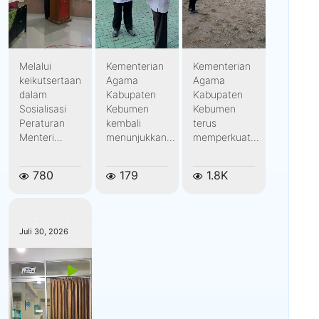
Melalui
Kementerian
Kementerian
keikutsertaan
Agama
Agama
dalam
Kabupaten
Kabupaten
Sosialisasi
Kebumen
Kebumen
Peraturan
kembali
terus
Menteri...
menunjukkan...
memperkuat...
780
179
1.8K
kemenagkebumen
Juli 30, 2026