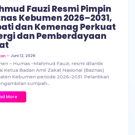
mud Fauzi Resmi Pimpin
nas Kebumen 2026–2031,
ati dan Kemenag Perkuat
ergi dan Pemberdayaan
at
~
Juni 12, 2026
zan
en – Humas –Mahmud Fauzi, resmi dilantik
i Ketua Badan Amil Zakat Nasional (Baznas)
aten Kebumen periode 2026–2031. Pelantikan
engambilan sumpah...
ad More