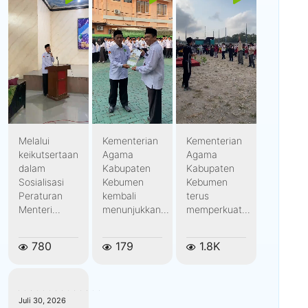
Melalui
Kementerian
Kementerian
keikutsertaan
Agama
Agama
dalam
Kabupaten
Kabupaten
Sosialisasi
Kebumen
Kebumen
Peraturan
kembali
terus
Menteri...
menunjukkan...
memperkuat...
780
179
1.8K
kemenagkebumen
Juli 30, 2026