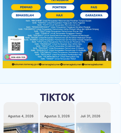
TIKTOK
kemenagkebumen
kemenagkebumen
kemenagkebumen
Agustus 4, 2026
Agustus 3, 2026
Juli 31, 2026