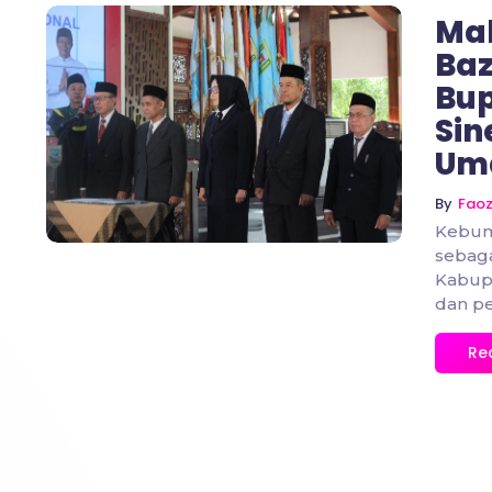
Mah
Baz
Bup
Sin
No Comments
Um
By
Fao
Kebum
sebaga
Kabup
dan p
Re