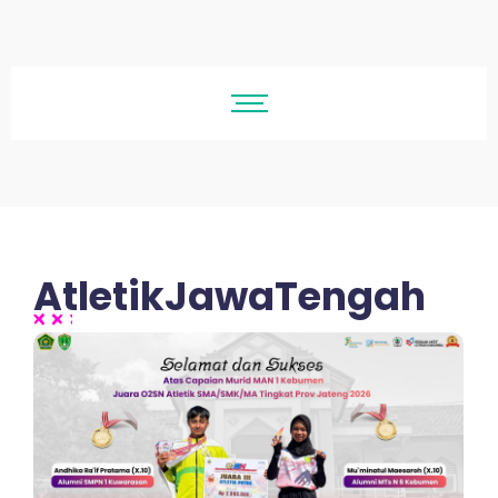
AtletikJawaTengah
No Comments