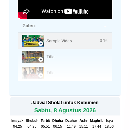
Galeri
3 Videos
0:16
Sample Video
Title
Title