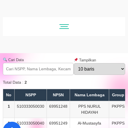
Cari Data
Tampilkan
Total Data :
2
No
NSPP
NPSN
Nama Lembaga
Group
1
510333050030
69951248
PPS NURUL
PKPPS
HIDAYAH
2
510333050040
69951249
Al-Mustasyfa
PKPPS