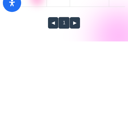
◀
1
▶