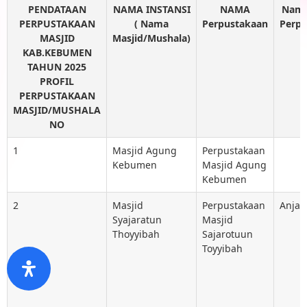
PENDATAAN
NAMA INSTANSI
NAMA
Nama
PERPUSTAKAAN
( Nama
Perpustakaan
Perpu
MASJID
Masjid/Mushala)
KAB.KEBUMEN
TAHUN 2025
PROFIL
PERPUSTAKAAN
MASJID/MUSHALA
NO
1
Masjid Agung
Perpustakaan
Kebumen
Masjid Agung
Kebumen
2
Masjid
Perpustakaan
Anjas
Syajaratun
Masjid
Thoyyibah
Sajarotuun
Toyyibah