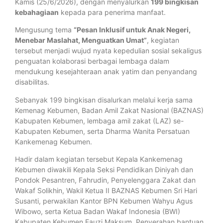
Kamis (25/6/2026), dengan menyalurkan
199 bingkisan
kebahagiaan
kepada para penerima manfaat.
Mengusung tema
“Pesan Inklusif untuk Anak Negeri,
Menebar Maslahat, Menguatkan Umat”
, kegiatan
tersebut menjadi wujud nyata kepedulian sosial sekaligus
penguatan kolaborasi berbagai lembaga dalam
mendukung kesejahteraan anak yatim dan penyandang
disabilitas.
Sebanyak 199 bingkisan disalurkan melalui kerja sama
Kemenag Kebumen, Badan Amil Zakat Nasional (BAZNAS)
Kabupaten Kebumen, lembaga amil zakat (LAZ) se-
Kabupaten Kebumen, serta Dharma Wanita Persatuan
Kankemenag Kebumen.
Hadir dalam kegiatan tersebut Kepala Kankemenag
Kebumen diwakili Kepala Seksi Pendidikan Diniyah dan
Pondok Pesantren, Fahrudin, Penyelenggara Zakat dan
Wakaf Solikhin, Wakil Ketua II BAZNAS Kebumen Sri Hari
Susanti, perwakilan Kantor BPN Kebumen Wahyu Agus
Wibowo, serta Ketua Badan Wakaf Indonesia (BWI)
Kabupaten Kebumen Fauzi Maksum. Penyerahan bantuan