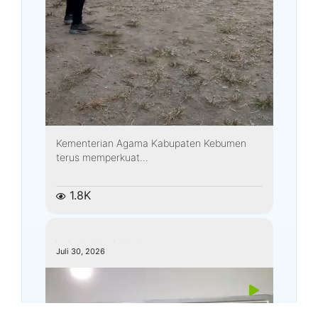
Kementerian Agama Kabupaten Kebumen
terus memperkuat...
1.8K
kemenagkebumen
Juli 30, 2026