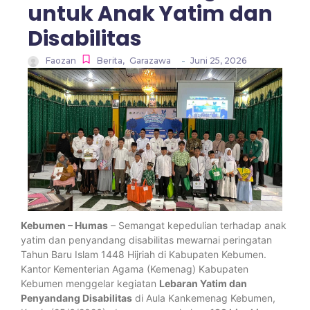
untuk Anak Yatim dan
Disabilitas
-
Faozan
Berita
,
Garazawa
Juni 25, 2026
Kebumen – Humas
– Semangat kepedulian terhadap anak
yatim dan penyandang disabilitas mewarnai peringatan
Tahun Baru Islam 1448 Hijriah di Kabupaten Kebumen.
Kantor Kementerian Agama (Kemenag) Kabupaten
Kebumen menggelar kegiatan
Lebaran Yatim dan
Penyandang Disabilitas
di Aula Kankemenag Kebumen,